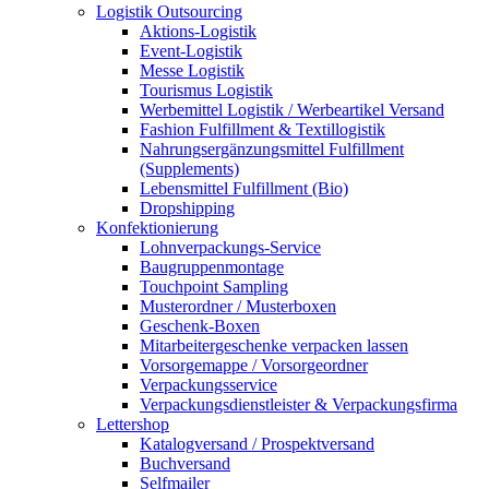
Logistik Outsourcing
Aktions-Logistik
Event-Logistik
Messe Logistik
Tourismus Logistik
Werbemittel Logistik / Werbeartikel Versand
Fashion Fulfillment & Textillogistik
Nahrungsergänzungsmittel Fulfillment
(Supplements)
Lebensmittel Fulfillment (Bio)
Dropshipping
Konfektionierung
Lohnverpackungs-Service
Baugruppenmontage
Touchpoint Sampling
Musterordner / Musterboxen
Geschenk-Boxen
Mitarbeitergeschenke verpacken lassen
Vorsorgemappe / Vorsorgeordner
Verpackungsservice
Verpackungsdienstleister & Verpackungsfirma
Lettershop
Katalogversand / Prospektversand
Buchversand
Selfmailer