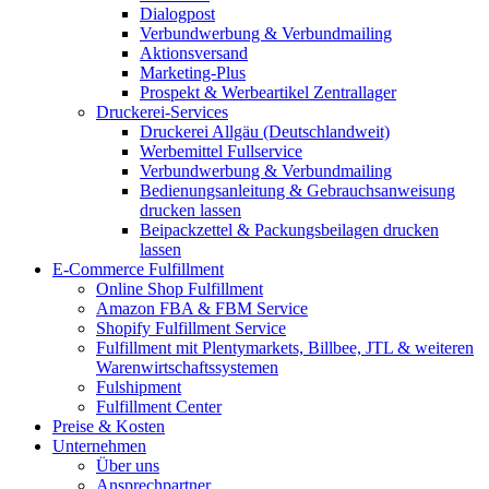
Dialogpost
Verbundwerbung & Verbundmailing
Aktionsversand
Marketing-Plus
Prospekt & Werbeartikel Zentrallager
Druckerei-Services
Druckerei Allgäu (Deutschlandweit)
Werbemittel Fullservice
Verbundwerbung & Verbundmailing
Bedienungsanleitung & Gebrauchsanweisung
drucken lassen
Beipackzettel & Packungsbeilagen drucken
lassen
E-Commerce Fulfillment
Online Shop Fulfillment
Amazon FBA & FBM Service
Shopify Fulfillment Service
Fulfillment mit Plentymarkets, Billbee, JTL & weiteren
Warenwirtschaftssystemen
Fulshipment
Fulfillment Center
Preise & Kosten
Unternehmen
Über uns
Ansprechpartner