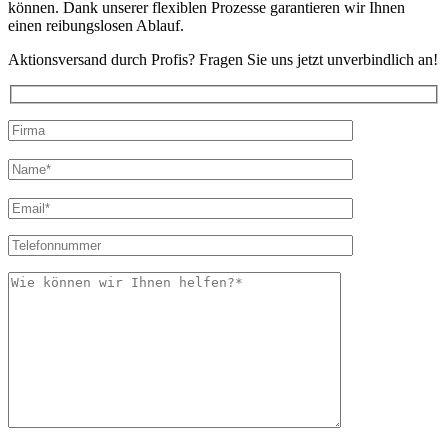
können. Dank unserer flexiblen Prozesse garantieren wir Ihnen
einen reibungslosen Ablauf.
Aktionsversand durch Profis? Fragen Sie uns jetzt unverbindlich an!
Bitte
lasse
Bitte
dieses
lasse
Feld
dieses
leer.
Feld
leer.