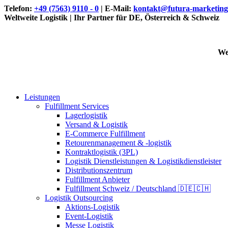
Telefon:
+49 (7563) 9110 - 0
| E-Mail:
kontakt@futura-marketing
Weltweite Logistik | Ihr Partner für DE, Österreich & Schweiz
We
Leistungen
Fulfillment Services
Lagerlogistik
Versand & Logistik
E-Commerce Fulfillment
Retourenmanagement & -logistik
Kontraktlogistik (3PL)
Logistik Dienstleistungen & Logistikdienstleister
Distributionszentrum
Fulfillment Anbieter
Fulfillment Schweiz / Deutschland 🇩🇪🇨🇭
Logistik Outsourcing
Aktions-Logistik
Event-Logistik
Messe Logistik