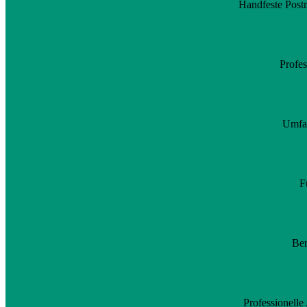
Handfeste Postm
Profes
Umfan
F
Ber
Professionelle