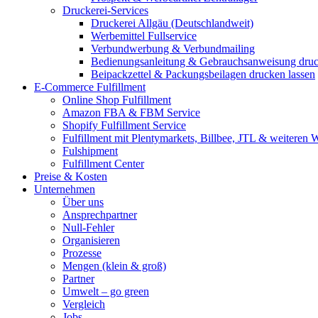
Druckerei-Services
Druckerei Allgäu (Deutschlandweit)
Werbemittel Fullservice
Verbundwerbung & Verbundmailing
Bedienungsanleitung & Gebrauchsanweisung druc
Beipackzettel & Packungsbeilagen drucken lassen
E-Commerce Fulfillment
Online Shop Fulfillment
Amazon FBA & FBM Service
Shopify Fulfillment Service
Fulfillment mit Plentymarkets, Billbee, JTL & weiteren 
Fulshipment
Fulfillment Center
Preise & Kosten
Unternehmen
Über uns
Ansprechpartner
Null-Fehler
Organisieren
Prozesse
Mengen (klein & groß)
Partner
Umwelt – go green
Vergleich
Jobs