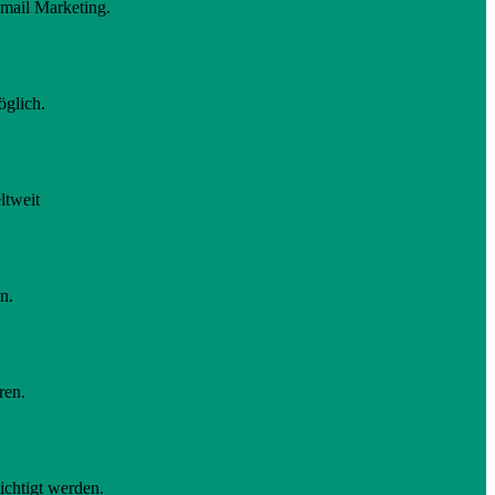
Email Marketing.
öglich.
ltweit
n.
ren.
ichtigt werden.