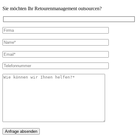
Sie möchten Ihr Retourenmanagement outsourcen?
Bitte
lasse
Bitte
dieses
lasse
Feld
dieses
leer.
Feld
leer.