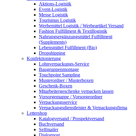
Aktions-Logistik
Event-Logistik
Messe Logistik
Tourismus Logistik
Werbemittel Logistik / Werbeartikel Versand
Fashion Fulfillment & Textillogistik
Nahrungsergänzungsmittel Fulfillment
(Supplements)
Lebensmittel Fulfillment (Bio)
Dropshipping
Konfektionierung
Lohnverpackungs-Service
Baugruppenmontage
Touchpoint Sampling
Musterordner / Musterboxen
Geschenk-Boxen
Mitarbeitergeschenke verpacken lassen
Vorsorgemappe / Vorsorgeordner
Verpackungsservice
Verpackungsdienstleister & Verpackungsfirma
Lettershop
Katalogversand / Prospektversand
Buchversand
Selfmailer
Dialogpost