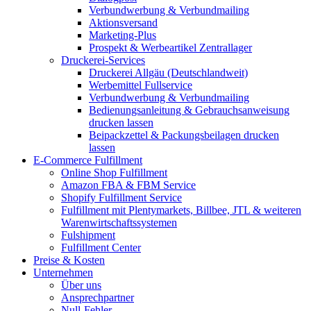
Verbundwerbung & Verbundmailing
Aktionsversand
Marketing-Plus
Prospekt & Werbeartikel Zentrallager
Druckerei-Services
Druckerei Allgäu (Deutschlandweit)
Werbemittel Fullservice
Verbundwerbung & Verbundmailing
Bedienungsanleitung & Gebrauchsanweisung
drucken lassen
Beipackzettel & Packungsbeilagen drucken
lassen
E-Commerce Fulfillment
Online Shop Fulfillment
Amazon FBA & FBM Service
Shopify Fulfillment Service
Fulfillment mit Plentymarkets, Billbee, JTL & weiteren
Warenwirtschaftssystemen
Fulshipment
Fulfillment Center
Preise & Kosten
Unternehmen
Über uns
Ansprechpartner
Null-Fehler