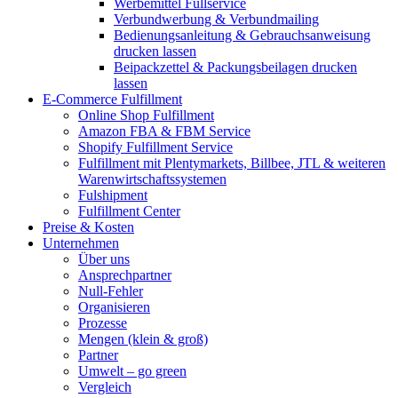
Werbemittel Fullservice
Verbundwerbung & Verbundmailing
Bedienungsanleitung & Gebrauchsanweisung
drucken lassen
Beipackzettel & Packungsbeilagen drucken
lassen
E-Commerce Fulfillment
Online Shop Fulfillment
Amazon FBA & FBM Service
Shopify Fulfillment Service
Fulfillment mit Plentymarkets, Billbee, JTL & weiteren
Warenwirtschaftssystemen
Fulshipment
Fulfillment Center
Preise & Kosten
Unternehmen
Über uns
Ansprechpartner
Null-Fehler
Organisieren
Prozesse
Mengen (klein & groß)
Partner
Umwelt – go green
Vergleich