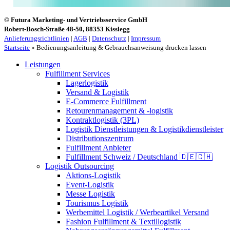
© Futura Marketing- und Vertriebsservice GmbH
Robert-Bosch-Straße 48-50, 88353 Kisslegg
Anlieferungsrichtlinien
|
AGB
|
Datenschutz
|
Impressum
Startseite
»
Bedienungsanleitung & Gebrauchsanweisung drucken lassen
Leistungen
Fulfillment Services
Lagerlogistik
Versand & Logistik
E-Commerce Fulfillment
Retourenmanagement & -logistik
Kontraktlogistik (3PL)
Logistik Dienstleistungen & Logistikdienstleister
Distributionszentrum
Fulfillment Anbieter
Fulfillment Schweiz / Deutschland 🇩🇪🇨🇭
Logistik Outsourcing
Aktions-Logistik
Event-Logistik
Messe Logistik
Tourismus Logistik
Werbemittel Logistik / Werbeartikel Versand
Fashion Fulfillment & Textillogistik