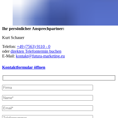
Ihr persönlicher Ansprechpartner:
Kurt Schauer
Telefon:
+49 (7563) 9110 - 0
oder
direkten Telefontermin buchen
E-Mail:
kontakt@futura-marketing.eu
Kontaktformular öffnen
Bitte
lasse
Bitte
dieses
lasse
Feld
dieses
leer.
Feld