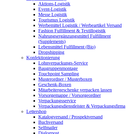
Aktions-Logistik
Event-Logistik
Messe Logistik
Tourismus Logistik
Werbemittel Logistik / Werbeartikel Versand
Fashion Fulfillment & Textillogistik
Nahrungsergänzungsmittel Fulfillment
(Supplements)
Lebensmittel Fulfillment (Bio)
Dropshipping
Konfektionierung
Lohnverpackungs-Service
Baugruppenmontage
Touchpoint Sampling
Musterordner / Musterboxen
Geschenk-Boxen
Mitarbeitergeschenke verpacken lassen
Vorsorgemappe / Vorsorgeordner
Verpackungsservice
Verpackungsdienstleister & Verpackungsfirma
Lettershop
Katalogversand / Prospektversand
Buchversand
Selfmailer
Dialogpost