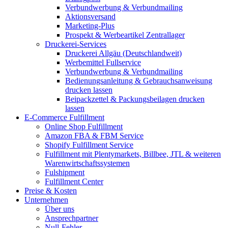
Verbundwerbung & Verbundmailing
Aktionsversand
Marketing-Plus
Prospekt & Werbeartikel Zentrallager
Druckerei-Services
Druckerei Allgäu (Deutschlandweit)
Werbemittel Fullservice
Verbundwerbung & Verbundmailing
Bedienungsanleitung & Gebrauchsanweisung
drucken lassen
Beipackzettel & Packungsbeilagen drucken
lassen
E-Commerce Fulfillment
Online Shop Fulfillment
Amazon FBA & FBM Service
Shopify Fulfillment Service
Fulfillment mit Plentymarkets, Billbee, JTL & weiteren
Warenwirtschaftssystemen
Fulshipment
Fulfillment Center
Preise & Kosten
Unternehmen
Über uns
Ansprechpartner
Null-Fehler