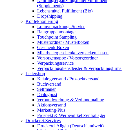
Nahrungsergänzungsmittel Fulfillment
(Supplements)
Lebensmittel Fulfillment (Bio)
Dropshipping
Konfektionierung
Lohnverpackungs-Service
Baugruppenmontage
Touchpoint Sampling
Musterordner / Musterboxen
Geschenk-Boxen
Mitarbeitergeschenke verpacken lassen
Vorsorgemappe / Vorsorgeordner
Verpackungsservice
Verpackungsdienstleister & Verpackungsfirma
Lettershop
Katalogversand / Prospektversand
Buchversand
Selfmailer
Dialogpost
Verbundwerbung & Verbundmailing
Aktionsversand
Marketing-Plus
Prospekt & Werbeartikel Zentrallager
Druckerei-Services
Druckerei Allgäu (Deutschlandweit)