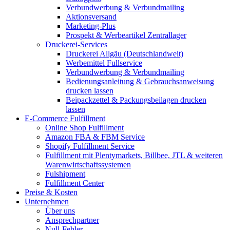
Verbundwerbung & Verbundmailing
Aktionsversand
Marketing-Plus
Prospekt & Werbeartikel Zentrallager
Druckerei-Services
Druckerei Allgäu (Deutschlandweit)
Werbemittel Fullservice
Verbundwerbung & Verbundmailing
Bedienungsanleitung & Gebrauchsanweisung
drucken lassen
Beipackzettel & Packungsbeilagen drucken
lassen
E-Commerce Fulfillment
Online Shop Fulfillment
Amazon FBA & FBM Service
Shopify Fulfillment Service
Fulfillment mit Plentymarkets, Billbee, JTL & weiteren
Warenwirtschaftssystemen
Fulshipment
Fulfillment Center
Preise & Kosten
Unternehmen
Über uns
Ansprechpartner
Null-Fehler