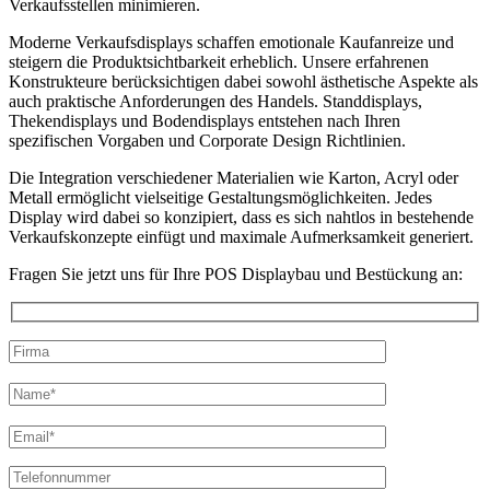
Verkaufsstellen minimieren.
Moderne Verkaufsdisplays schaffen emotionale Kaufanreize und
steigern die Produktsichtbarkeit erheblich. Unsere erfahrenen
Konstrukteure berücksichtigen dabei sowohl ästhetische Aspekte als
auch praktische Anforderungen des Handels. Standdisplays,
Thekendisplays und Bodendisplays entstehen nach Ihren
spezifischen Vorgaben und Corporate Design Richtlinien.
Die Integration verschiedener Materialien wie Karton, Acryl oder
Metall ermöglicht vielseitige Gestaltungsmöglichkeiten. Jedes
Display wird dabei so konzipiert, dass es sich nahtlos in bestehende
Verkaufskonzepte einfügt und maximale Aufmerksamkeit generiert.
Fragen Sie jetzt uns für Ihre POS Displaybau und Bestückung an:
Bitte
lasse
Bitte
dieses
lasse
Feld
dieses
leer.
Feld