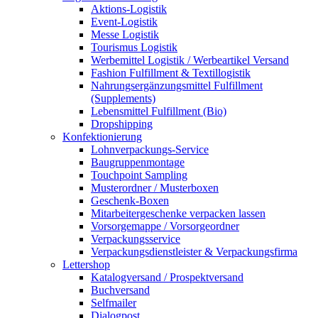
Aktions-Logistik
Event-Logistik
Messe Logistik
Tourismus Logistik
Werbemittel Logistik / Werbeartikel Versand
Fashion Fulfillment & Textillogistik
Nahrungsergänzungsmittel Fulfillment
(Supplements)
Lebensmittel Fulfillment (Bio)
Dropshipping
Konfektionierung
Lohnverpackungs-Service
Baugruppenmontage
Touchpoint Sampling
Musterordner / Musterboxen
Geschenk-Boxen
Mitarbeitergeschenke verpacken lassen
Vorsorgemappe / Vorsorgeordner
Verpackungsservice
Verpackungsdienstleister & Verpackungsfirma
Lettershop
Katalogversand / Prospektversand
Buchversand
Selfmailer
Dialogpost