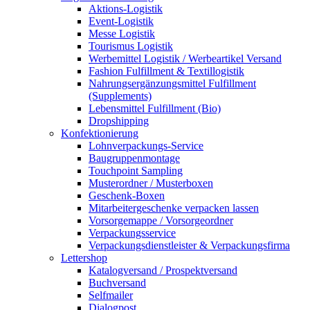
Aktions-Logistik
Event-Logistik
Messe Logistik
Tourismus Logistik
Werbemittel Logistik / Werbeartikel Versand
Fashion Fulfillment & Textillogistik
Nahrungsergänzungsmittel Fulfillment
(Supplements)
Lebensmittel Fulfillment (Bio)
Dropshipping
Konfektionierung
Lohnverpackungs-Service
Baugruppenmontage
Touchpoint Sampling
Musterordner / Musterboxen
Geschenk-Boxen
Mitarbeitergeschenke verpacken lassen
Vorsorgemappe / Vorsorgeordner
Verpackungsservice
Verpackungsdienstleister & Verpackungsfirma
Lettershop
Katalogversand / Prospektversand
Buchversand
Selfmailer
Dialogpost