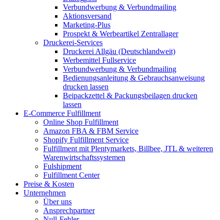
Verbundwerbung & Verbundmailing
Aktionsversand
Marketing-Plus
Prospekt & Werbeartikel Zentrallager
Druckerei-Services
Druckerei Allgäu (Deutschlandweit)
Werbemittel Fullservice
Verbundwerbung & Verbundmailing
Bedienungsanleitung & Gebrauchsanweisung
drucken lassen
Beipackzettel & Packungsbeilagen drucken
lassen
E-Commerce Fulfillment
Online Shop Fulfillment
Amazon FBA & FBM Service
Shopify Fulfillment Service
Fulfillment mit Plentymarkets, Billbee, JTL & weiteren
Warenwirtschaftssystemen
Fulshipment
Fulfillment Center
Preise & Kosten
Unternehmen
Über uns
Ansprechpartner
Null-Fehler