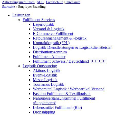
Anlieferungsrichtlinien
|
AGB
|
Datenschutz
|
Impressum
Startseite
»
Employer Branding
Leistungen
Fulfillment Services
Lagerlogistik
Versand & Logistik
E-Commerce Fulfillment
Retourenmanagement & -logistik
Kontraktlogistik (3PL)
Logistik Dienstleistungen & Logistikdienstleister
Distributionszentrum
Fulfillment Anbieter
Fulfillment Schweiz / Deutschland 🇩🇪🇨🇭
Logistik Outsourcing
Aktions-Logistik
Event-Logistik
Messe Logistik
Tourismus Logistik
Werbemittel Logistik / Werbeartikel Versand
Fashion Fulfillment & Textillogistik
Nahrungsergänzungsmittel Fulfillment
(Supplements)
Lebensmittel Fulfillment (Bio)
Dropshipping