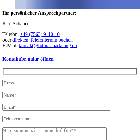
Ihr persönlicher Ansprechpartner:
Kurt Schauer
Telefon:
+49 (7563) 9110 - 0
oder
direkten Telefontermin buchen
E-Mail:
kontakt@futura-marketing.eu
Kontaktformular öffnen
Bitte
lasse
Bitte
dieses
lasse
Feld
dieses
leer.
Feld
leer.