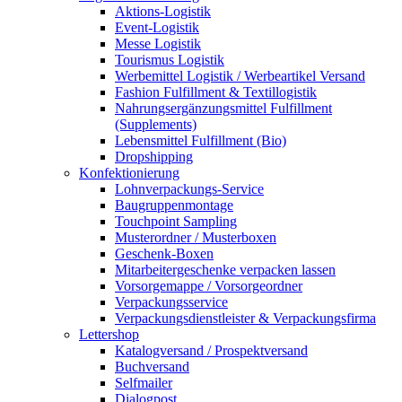
Aktions-Logistik
Event-Logistik
Messe Logistik
Tourismus Logistik
Werbemittel Logistik / Werbeartikel Versand
Fashion Fulfillment & Textillogistik
Nahrungsergänzungsmittel Fulfillment
(Supplements)
Lebensmittel Fulfillment (Bio)
Dropshipping
Konfektionierung
Lohnverpackungs-Service
Baugruppenmontage
Touchpoint Sampling
Musterordner / Musterboxen
Geschenk-Boxen
Mitarbeitergeschenke verpacken lassen
Vorsorgemappe / Vorsorgeordner
Verpackungsservice
Verpackungsdienstleister & Verpackungsfirma
Lettershop
Katalogversand / Prospektversand
Buchversand
Selfmailer
Dialogpost