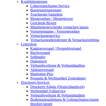
Konfektionierung
Lohnverpackungs-Service
Baugruppenmontage
Touchpoint Sampling
Musterordner / Musterboxen
Geschenk-Boxen
Mitarbeitergeschenke verpacken lassen
Vorsorgemappe / Vorsorgeordner
Verpackungsservice
Verpackungsdienstleister & Verpackungsfirma
Lettershop
Katalogversand / Prospektversand
Buchversand
Selfmailer
Dialogpost
Verbundwerbung & Verbundmailing
Aktionsversand
Marketing-Plus
Prospekt & Werbeartikel Zentrallager
Druckerei-Services
Druckerei Allgäu (Deutschlandweit)
Werbemittel Fullservice
Verbundwerbung & Verbundmailing
Bedienungsanleitung & Gebrauchsanweisung
drucken lassen