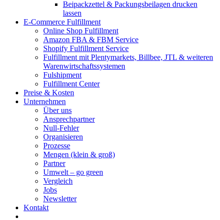
Beipackzettel & Packungsbeilagen drucken
lassen
E-Commerce Fulfillment
Online Shop Fulfillment
Amazon FBA & FBM Service
Shopify Fulfillment Service
Fulfillment mit Plentymarkets, Billbee, JTL & weiteren
Warenwirtschaftssystemen
Fulshipment
Fulfillment Center
Preise & Kosten
Unternehmen
Über uns
Ansprechpartner
Null-Fehler
Organisieren
Prozesse
Mengen (klein & groß)
Partner
Umwelt – go green
Vergleich
Jobs
Newsletter
Kontakt