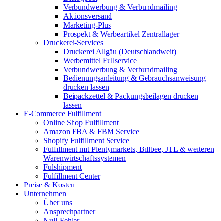
Verbundwerbung & Verbundmailing
Aktionsversand
Marketing-Plus
Prospekt & Werbeartikel Zentrallager
Druckerei-Services
Druckerei Allgäu (Deutschlandweit)
Werbemittel Fullservice
Verbundwerbung & Verbundmailing
Bedienungsanleitung & Gebrauchsanweisung
drucken lassen
Beipackzettel & Packungsbeilagen drucken
lassen
E-Commerce Fulfillment
Online Shop Fulfillment
Amazon FBA & FBM Service
Shopify Fulfillment Service
Fulfillment mit Plentymarkets, Billbee, JTL & weiteren
Warenwirtschaftssystemen
Fulshipment
Fulfillment Center
Preise & Kosten
Unternehmen
Über uns
Ansprechpartner
Null-Fehler